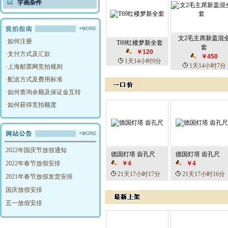
字画杂件
文2毛主席新盖混
·
如何注册
T69红楼梦新全套
套
￥120
·
支付方式及汇款
￥450
1天14小时9分
1天14小时7分
·
上海邮票网竞拍规则
·
配送方式及费用标准
·
如何查询余额及保证金互转
·
如何获得竞拍额度
2022年国庆节放假通知
德国灯塔 齿孔尺
德国灯塔 齿孔尺
2022年春节放假安排
￥4
￥4
21天17小时17分
21天17小时16分
2021年春节放假发货安排
国庆放假安排
五一放假安排