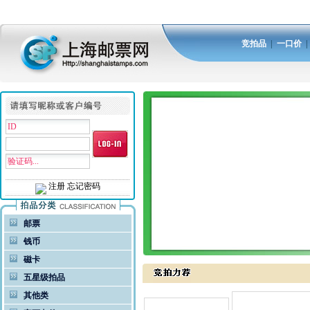
竞拍品
|
一口价
注册
忘记密码
邮票
钱币
磁卡
五星级拍品
其他类