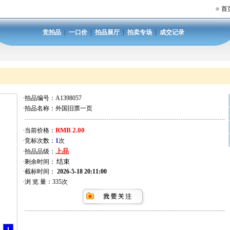
首
竞拍品
|
一口价
|
拍品展厅
|
拍卖专场
|
成交记录
·拍品编号：
A1398057
·拍品名称：
外国旧票一页
RMB 2.00
·当前价格：
·竞标次数：
1
次
上品
·拍品品级：
·剩余时间：
·截标时间：
2026-5-18 20:11:00
·浏 览 量：
335
次
1