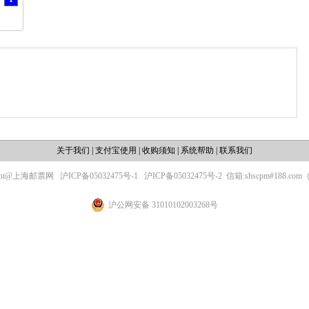
关于我们
|
支付宝使用
|
收购须知
|
系统帮助
|
联系我们
ight@上海邮票网
沪ICP备05032475号-1
沪ICP备05032475号-2
信箱:shscpm#188.c
沪公网安备 31010102003268号