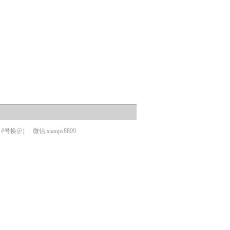
om（#号换@）
微信:stamps8899