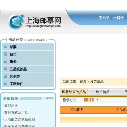
竞拍品
|
一口价
邮票
钱币
磁卡
五星级拍品
其他类
当前位置：
首页
>
分类信息
字画杂件
即将结束的拍品
热拍拍品
显示方式：
·
如何注册
拍品图片
拍品名
·
支付方式及汇款
·
上海邮票网竞拍规则
·
配送方式及费用标准