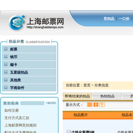
竞拍品
|
一口价
邮票
钱币
磁卡
五星级拍品
其他类
当前位置：
首页
>
分类信息
字画杂件
即将结束的拍品
热拍拍品
显示方式：
·
如何注册
拍品图片
拍品名
·
支付方式及汇款
·
上海邮票网竞拍规则
个性化新
·
配送方式及费用标准